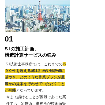
01
S Iの施工計画、
構造計算サービスの強み
S I技術士事務所では、
これまでの
６
９０件を超える施工計画や経験値に
基づき、どのような作業プランが最
適かの提案を行わせていただくこと
が可能
となっています。
今まで請けることが困難であった案
件でも、SI技術士事務所が技術面等